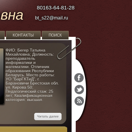
80163-64-81-28
овна
bt_s22@mail.ru
КОНТАКТЫ
ПОИСК
ФИО: Бегер Татьяна
Михайловна; Должность:
преподаватель
информатики и
математики. Отличник
образования Республики
Беларусь. Место работы:
УО "БарГКТиД", г.
Барановичи Брестская обл.
ул. Кирова 50;
Педагогический стаж: 25
лет; Квалификационная
категория: высшая.
Читать далее