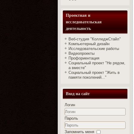
Проектная и
исследовательская
деятельность
Веб-студия "КолледжСтайл"
Компьютерный дизайн
Исследовательские работы
Видеопроекты
Профориентация
Социальный проект "Не рядом,
а вместе"
Социальный проект "Жить в
памяти поколений..."
Вход на сайт
Логин
Пароль
Запомнить меня