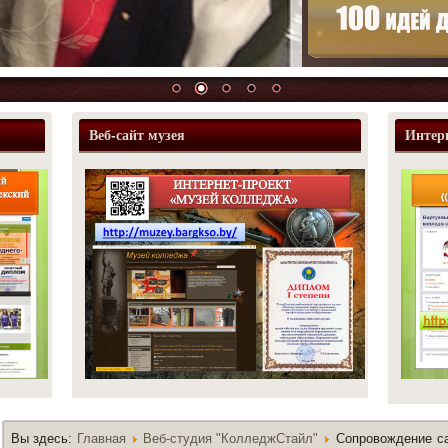
Веб-сайт музея
Интер
Вы здесь:
Главная
Веб-студия "КолледжСтайл"
Сопровождение са