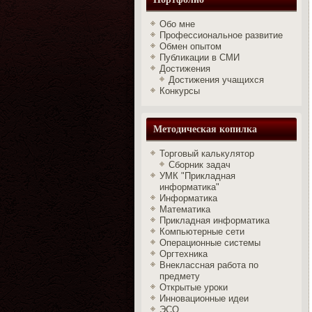
Обо мне
Профессиональное развитие
Обмен опытом
Публикации в СМИ
Достижения
Достижения учащихся
Конкурсы
Методическая копилка
Торговый калькулятор
Сборник задач
УМК "Прикладная
информатика"
Информатика
Математика
Прикладная информатика
Компьютерные сети
Операционные системы
Оргтехника
Внеклассная работа по
предмету
Открытые уроки
Инновационные идеи
ЭСО