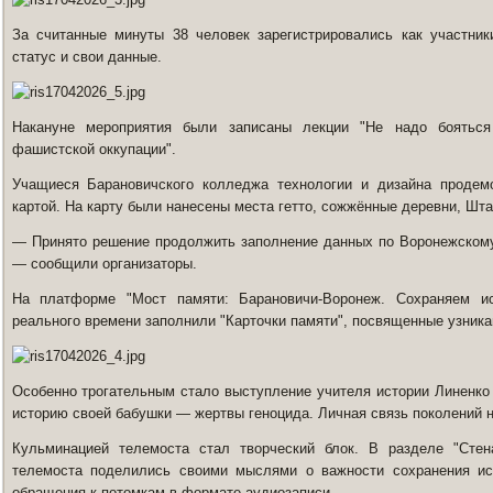
За считанные минуты 38 человек зарегистрировались как участники
статус и свои данные.
Накануне мероприятия были записаны лекции "Не надо бояться
фашистской оккупации".
Учащиеся Барановичского колледжа технологии и дизайна продемо
картой. На карту были нанесены места гетто, сожжённые деревни, Шта
— Принято решение продолжить заполнение данных по Воронежскому
— сообщили организаторы.
На платформе "Мост памяти: Барановичи-Воронеж. Сохраняем и
реального времени заполнили "Карточки памяти", посвященные узника
Особенно трогательным стало выступление учителя истории Линенко 
историю своей бабушки — жертвы геноцида. Личная связь поколений 
Кульминацией телемоста стал творческий блок. В разделе "Стен
телемоста поделились своими мыслями о важности сохранения ис
обращения к потомкам в формате аудиозаписи.