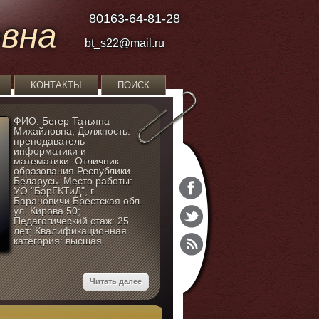
80163-64-81-28
овна
bt_s22@mail.ru
КОНТАКТЫ
ПОИСК
ФИО: Бегер Татьяна
Михайловна; Должность:
преподаватель
информатики и
математики. Отличник
образования Республики
Беларусь. Место работы:
УО "БарГКТиД", г.
Барановичи Брестская обл.
ул. Кирова 50;
Педагогический стаж: 25
лет; Квалификационная
категория: высшая.
Читать далее