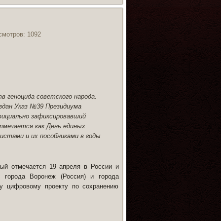
смотров: 1092
в геноцида советского народа.
издан Указ №39 Президиума
фициально зафиксировавший
тмечается как День единых
истами и их пособниками в годы
рый отмечается 19 апреля в России и
 города Воронеж (Россия) и города
му цифровому проекту по сохранению