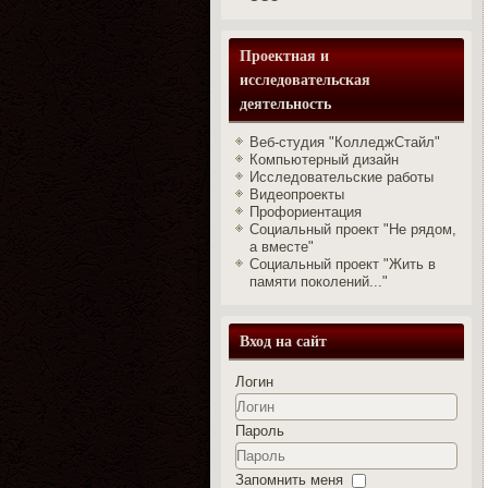
Проектная и
исследовательская
деятельность
Веб-студия "КолледжСтайл"
Компьютерный дизайн
Исследовательские работы
Видеопроекты
Профориентация
Социальный проект "Не рядом,
а вместе"
Социальный проект "Жить в
памяти поколений..."
Вход на сайт
Логин
Пароль
Запомнить меня