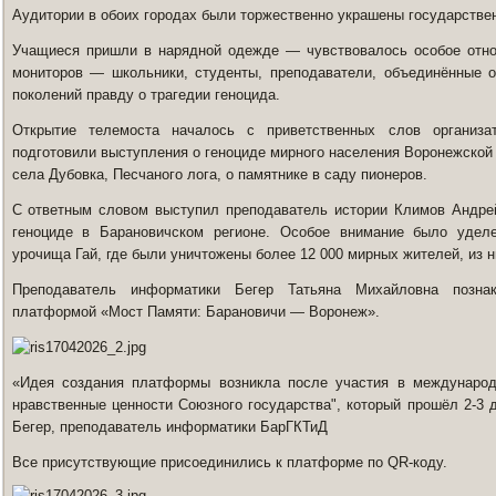
Аудитории в обоих городах были торжественно украшены государствен
Учащиеся пришли в нарядной одежде — чувствовалось особое отно
мониторов — школьники, студенты, преподаватели, объединённые 
поколений правду о трагедии геноцида.
Открытие телемоста началось с приветственных слов организа
подготовили выступления о геноциде мирного населения Воронежской 
села Дубовка, Песчаного лога, о памятнике в саду пионеров.
С ответным словом выступил преподаватель истории Климов Андре
геноциде в Барановичском регионе. Особое внимание было уделе
урочища Гай, где были уничтожены более 12 000 мирных жителей, из ни
Преподаватель информатики Бегер Татьяна Михайловна познак
платформой «Мост Памяти: Барановичи — Воронеж».
«Идея создания платформы возникла после участия в международ
нравственные ценности Союзного государства", который прошёл 2-3 д
Бегер, преподаватель информатики БарГКТиД
Все присутствующие присоединились к платформе по QR-коду.