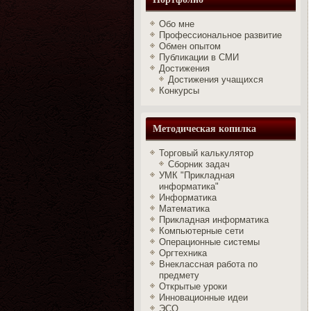
Обо мне
Профессиональное развитие
Обмен опытом
Публикации в СМИ
Достижения
Достижения учащихся
Конкурсы
Методическая копилка
Торговый калькулятор
Сборник задач
УМК "Прикладная
информатика"
Информатика
Математика
Прикладная информатика
Компьютерные сети
Операционные системы
Оргтехника
Внеклассная работа по
предмету
Открытые уроки
Инновационные идеи
ЭСО