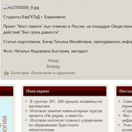
Студенты БарГКТиД г. Барановичи
Проект "Мост памяти" был отмечен в России, на площадке Обществен
действий "Без срока давности".
Статью подготовила: Бегер Татьяна Михайловна, преподаватель инфо
Фото: Наталья Федоровна Быстрова, методист
Назад
Вперёд
Категория:
Воспитание и идеология
Популярное
Послед
В группах 267, 268 прошли экзамены по
Семи
математике
бере
Итоговое занятие компьютерных курсов
«Сор
проекта «Не рядом, а вместе»
Мы –
Итоговая коллегия главного управления
цифро
по образованию Брестского
Учас
облисполкома
осно