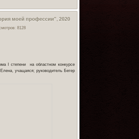
рия моей профессии", 2020
смотров: 8128
ма I степени
на областном конкурсе
 Елена
, учащаяся; руководитель
Бегер