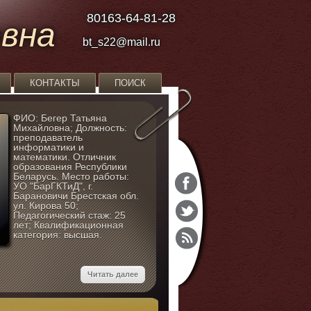
80163-64-81-28
овна
bt_s22@mail.ru
КОНТАКТЫ
ПОИСК
ФИО: Бегер Татьяна
Михайловна; Должность:
преподаватель
информатики и
математики. Отличник
образования Республики
Беларусь. Место работы:
УО "БарГКТиД", г.
Барановичи Брестская обл.
ул. Кирова 50;
Педагогический стаж: 25
лет; Квалификационная
категория: высшая.
Читать далее