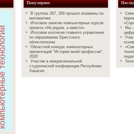
Популярное
Послед
В группах 267, 268 прошли экзамены по
Семи
математике
бере
Итоговое занятие компьютерных курсов
«Сор
проекта «Не рядом, а вместе»
Мы –
Итоговая коллегия главного управления
цифро
по образованию Брестского
Учас
облисполкома
осно
Областной конкурс компьютерных
«Сов
презентаций "История моей профессии",
техно
2020
педаг
Участие в межрегиональной
Тел
студенческой конференции Республики
Хакасия