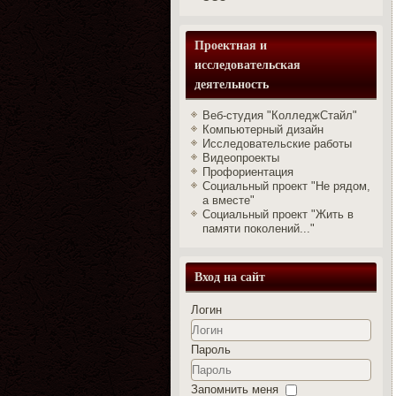
Проектная и
исследовательская
деятельность
Веб-студия "КолледжСтайл"
Компьютерный дизайн
Исследовательские работы
Видеопроекты
Профориентация
Социальный проект "Не рядом,
а вместе"
Социальный проект "Жить в
памяти поколений..."
Вход на сайт
Логин
Пароль
Запомнить меня