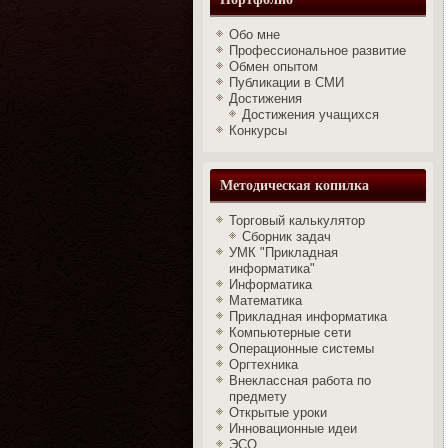
Обо мне
Профессиональное развитие
Обмен опытом
Публикации в СМИ
Достижения
Достижения учащихся
Конкурсы
Методическая копилка
Торговый калькулятор
Сборник задач
УМК "Прикладная
информатика"
Информатика
Математика
Прикладная информатика
Компьютерные сети
Операционные системы
Оргтехника
Внеклассная работа по
предмету
Открытые уроки
Инновационные идеи
ЭСО